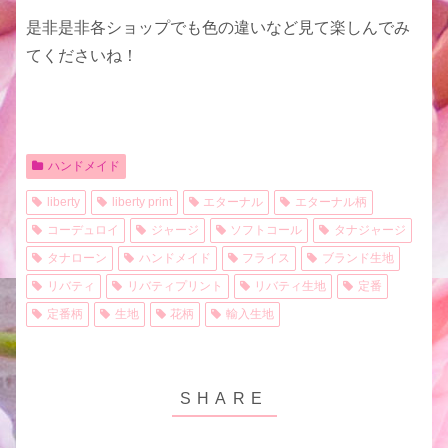
是非是非各ショップでも色の違いなど見て楽しんでみ
てくださいね！
ハンドメイド
liberty
liberty print
エターナル
エターナル柄
コーデュロイ
ジャージ
ソフトコール
タナジャージ
タナローン
ハンドメイド
フライス
ブランド生地
リバティ
リバティプリント
リバティ生地
定番
定番柄
生地
花柄
輸入生地