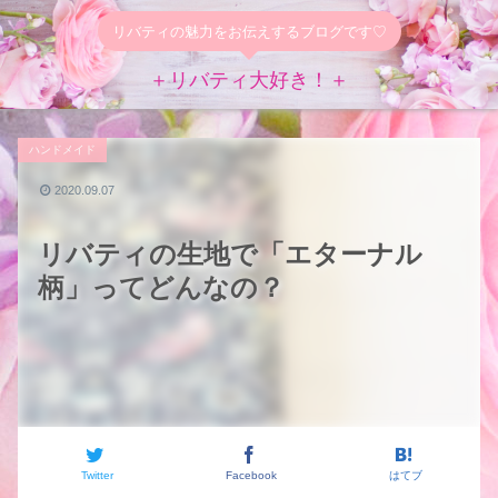
リバティの魅力をお伝えするブログです♡
＋リバティ大好き！＋
ハンドメイド
2020.09.07
リバティの生地で「エターナル
柄」ってどんなの？
Twitter
Facebook
はてブ