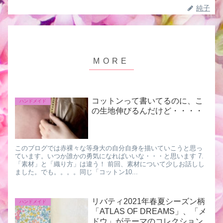
純子
コットンって書いてるのに、こ
ハンドメイド
の生地伸びるんだけど・・・・
このブログでは赤裸々な等身大の自分自身を描いていこうと思っ
ています。いつか誰かの勇気になればいいな・・・と思います 7.
「素材」と「織り方」は違う！ 前回、素材について少しお話しし
ました。でも。。。。同じ「コットン10...
リバティ2021年春夏シーズン柄
ハンドメイド
「ATLAS OF DREAMS」、「メ
ドウ」がテーマのコレクション