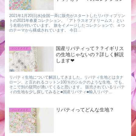
2021年1月20日(水)全国一斉に販売がスタートしたリバティプリン
トの2021年春夏コレクション。「アトラスオブドリームス」とい
う名前が付いています。 旅をイメージしたコレクションで、４つ
のテーマから構成されています。 今日...
国産リバティって？？イギリス
ハンドメイド
の生地じゃないの？詳しく解説
します❤︎
リバティ生地について解説してきました。リバティ生地とはタナ
ローン、と言われるコットン100％のシルクのような生地。でも、
そこで別の疑問が湧いてくると思います。 販売されているリバテ
ィの生地を少し探してみると■国産リバティ■輸入リバテ...
リバティってどんな生地？
ハンドメイド