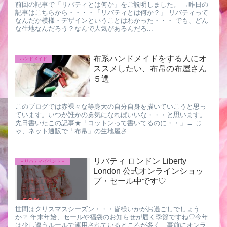
前回の記事で「リバティとは何か」をご説明しました。 →昨日の
記事はこちらから・・・・「リバティとは何か？」 リバティって
なんだか模様・デザインということはわかった・・・ でも、どん
な生地なんだろう？なんで人気があるんだろ...
布系ハンドメイドをする人にオ
ハンドメイド
ススメしたい、布帛の布屋さん
５選
このブログでは赤裸々な等身大の自分自身を描いていこうと思っ
ています。いつか誰かの勇気になればいいな・・・と思います。
先日書いたこの記事★「コットンって書いてるのに・・」→ じ
ゃ、ネット通販で「布帛」の生地屋さ...
リバティ ロンドン Liberty
＋リバティイベント＋
London 公式オンラインショッ
プ・セール中です♡
世間はクリスマスシーズン・・・皆様いかがお過ごしでしょう
か？ 年末年始、セールや福袋のお知らせが届く季節ですね♡今年
は少し違うルールで運用されているところが多く、事前にオンラ