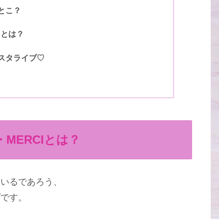
とこ？
トとは？
スタライブ♡
MERCIとは？
ているであろう、
プです。