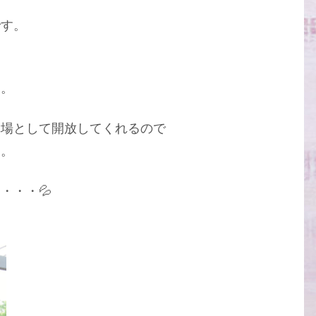
です。
す。
車場として開放してくれるので
す。
・・・💦