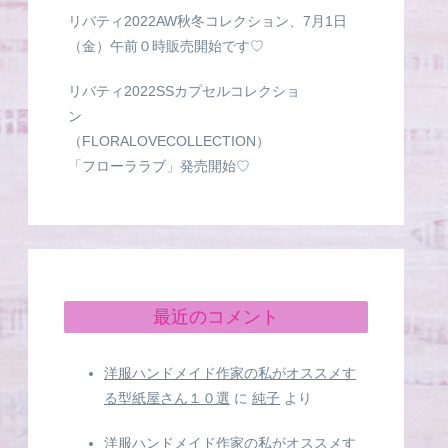
リバティ2022AW秋冬コレクション、7月1日
（金）午前０時販売開始です♡
リバティ2022SSカプセルコレクショ
ン
（FLORALOVECOLLECTION）
「フローララブ」発売開始♡
最近のコメント
洋服ハンドメイド作家の私がオススメす
る型紙屋さん１０選
に
純子
より
洋服ハンドメイド作家の私がオススメす