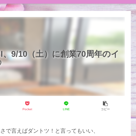
I、9/10（土）に創業70周年のイ
♡
Pocket
LINE
コピー
多さで言えばダントツ！と言ってもいい、