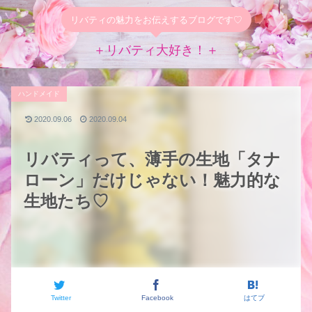
リバティの魅力をお伝えするブログです♡
＋リバティ大好き！＋
ハンドメイド
2020.09.06
2020.09.04
リバティって、薄手の生地「タナ
ローン」だけじゃない！魅力的な
生地たち♡
Twitter
Facebook
はてブ