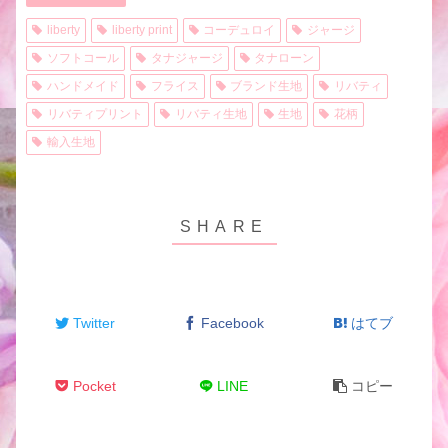
liberty
liberty print
コーデュロイ
ジャージ
ソフトコール
タナジャージ
タナローン
ハンドメイド
フライス
ブランド生地
リバティ
リバティプリント
リバティ生地
生地
花柄
輸入生地
Twitter
Facebook
はてブ
Pocket
LINE
コピー