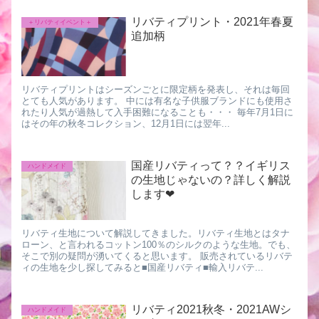
リバティプリント・2021年春夏
＋リバティイベント＋
追加柄
リバティプリントはシーズンごとに限定柄を発表し、それは毎回
とても人気があります。 中には有名な子供服ブランドにも使用さ
れたり人気が過熱して入手困難になることも・・・ 毎年7月1日に
はその年の秋冬コレクション、12月1日には翌年...
国産リバティって？？イギリス
ハンドメイド
の生地じゃないの？詳しく解説
します❤︎
リバティ生地について解説してきました。リバティ生地とはタナ
ローン、と言われるコットン100％のシルクのような生地。でも、
そこで別の疑問が湧いてくると思います。 販売されているリバテ
ィの生地を少し探してみると■国産リバティ■輸入リバテ...
リバティ2021秋冬・2021AWシ
ハンドメイド