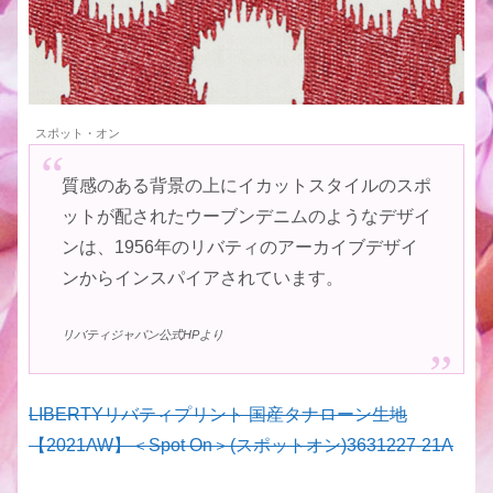
スポット・オン
質感のある背景の上にイカットスタイルのスポ
ットが配されたウーブンデニムのようなデザイ
ンは、1956年のリバティのアーカイブデザイ
ンからインスパイアされています。
リバティジャパン公式HPより
LIBERTYリバティプリント 国産タナローン生地
【2021AW】＜Spot On＞(スポットオン)3631227-21A