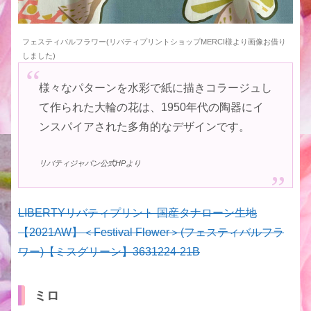
フェスティバルフラワー(リバティプリントショップMERCI様より画像お借り
しました)
様々なパターンを水彩で紙に描きコラージュし
て作られた大輪の花は、1950年代の陶器にイ
ンスパイアされた多角的なデザインです。
リバティジャパン公式HPより
LIBERTYリバティプリント 国産タナローン生地
【2021AW】＜Festival Flower＞(フェスティバルフラ
ワー)【ミスグリーン】3631224-21B
ミロ