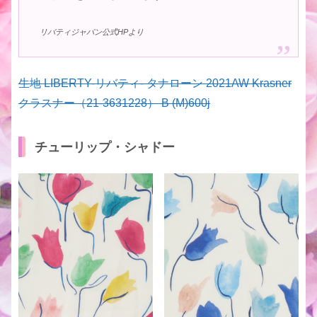
リバティジャパン公式HPより
生地 LIBERTY-リバティ- タナローン 2021AW Krasner
クラスナー（21-3631228） B (M)600j
チューリップ・シャドー