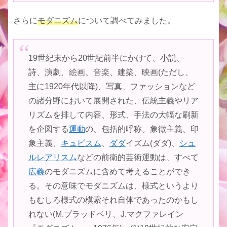
さらに
モダニズム
について調べてみました。
19世紀末から20世紀前半にかけて、小説、
詩、演劇、絵画、音楽、建築、映画(ただし、
主に1920年代以降)、写真、ファッションなど
の諸分野において展開された、伝統主義やリア
リズムを排して内容、形式、手法の大幅な刷新
を企図する
運動
の、包括的呼称。象徴主義、印
象主義、
キュビスム
、
ダダ
イズム(ダダ)、
シュ
ルレアリスム
などの前衛的芸術運動は、すべて
広義
のモダニズムに含めて考えることができ
る。その意味でモダニズムは、様式というより
もむしろ様式の模索それ自体であったのかもし
れない(M.ブラッドベリ、J.マクファレイン