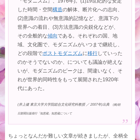
『モダニズム』、1976年)。(1)19世紀的な安定
した時間・空間
構造
の解体、断片化への志向、
(2)意識の流れや無意識的記憶など、意識下の
世界への着目、(3)方法意識の尖鋭化などが、
その全般的な
傾向
である。それぞれの国、地
域、文化圏で、モダニズムがいつまで継続し、
どの段階で
ポストモダニズム
に
移行
していった
のかそうでないのか、についても議論が絶えな
いが、モダニズムのピークは、間違いなく、そ
れが世界的同時性をもって展開された1920年
代にあった。
(井上健 東京大学大学院総合文化研究科教授 ／ 2007年)出典
(株)朝
日新聞出版発行「知恵蔵」知恵蔵について
ちょっとなんだか難しい文章が続きましたが、全柄全