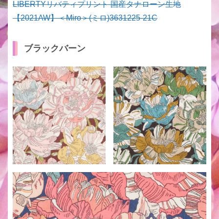
LIBERTYリバティプリント 国産タナローン生地
【2021AW】＜Miro＞(ミロ)3631225-21C
ブラックバーン