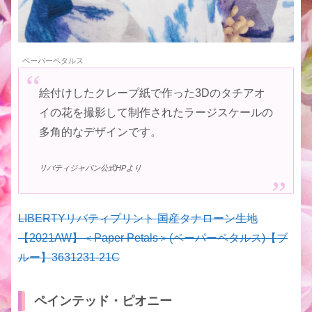
ペーパーペタルス
絵付けしたクレープ紙で作った3Dのタチアオ
イの花を撮影して制作されたラージスケールの
多角的なデザインです。
リバティジャパン公式HPより
LIBERTYリバティプリント 国産タナローン生地
【2021AW】＜Paper Petals＞(ペーパーペタルス)【ブ
ルー】3631231-21C
ペインテッド・ピオニー